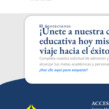
Contáctanos
¡Únete a nuestra
educativa hoy mi
viaje hacia el éxito
Completa nuestra solicitud de admisión
alcanzar tus metas académicas y personal
¡Haz clic aquí para empezar!
ACCES
Correo Ma