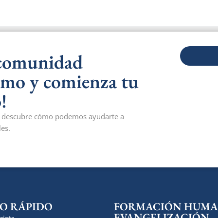
 comunidad
smo y comienza tu
!
 y descubre cómo podemos ayudarte a
es.
O RÁPIDO
FORMACIÓN HUMA
EVANGELIZACIÓN
rista