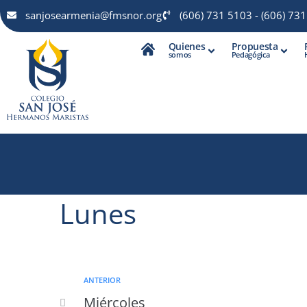
sanjosearmenia@fmsnor.org
(606) 731 5103 - (606) 73
Quienes
Propuesta
somos
Pedagógica
Lunes
ANTERIOR
Miércoles