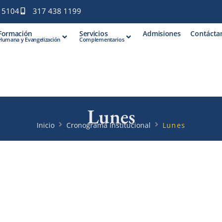
1 5104
317 438 1199
Formación
Servicios
Admisiones
Contácta
Humana y Evangelización
Complementarios
Lunes
Inicio
Cronograma Institucional
Lunes