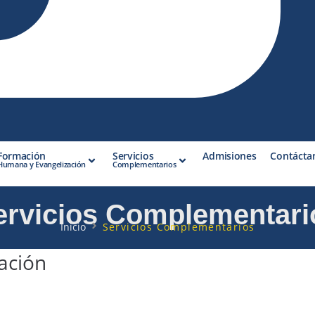
Formación
Servicios
Admisiones
Contácta
Humana y Evangelización
Complementarios
ervicios Complementari
Inicio
Servicios Complementarios
ación