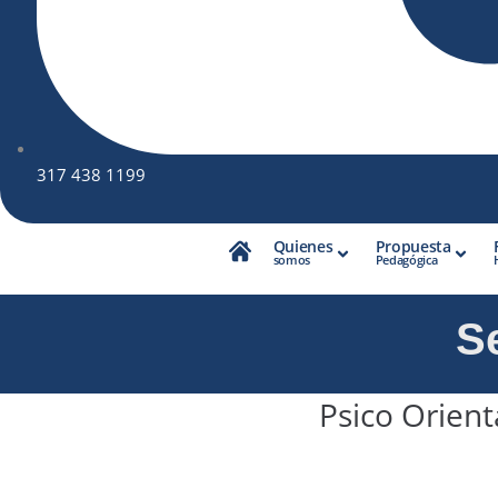
317 438 1199
Quienes
Propuesta
somos
Pedagógica
S
Psico Orient