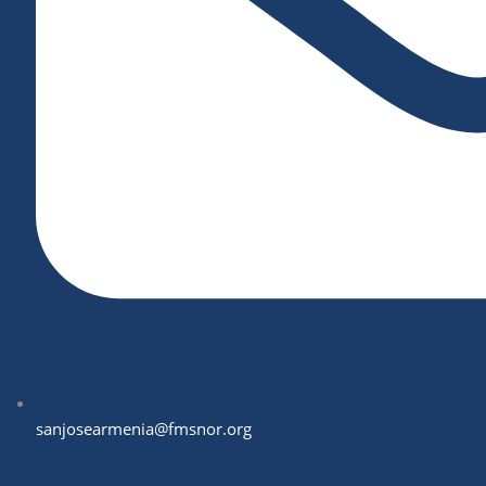
sanjosearmenia@fmsnor.org