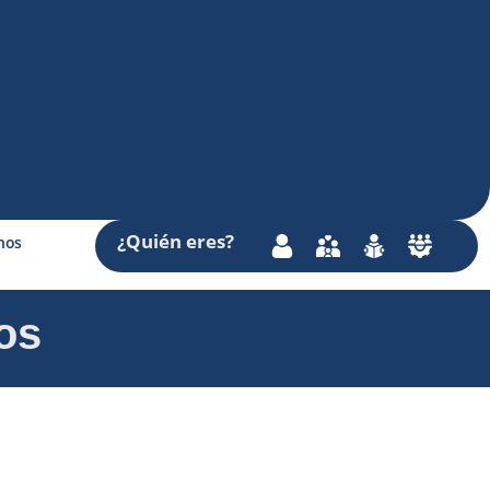
¿Quién
eres
?
nos
os