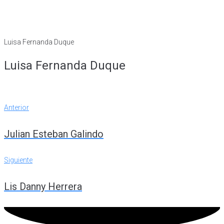
Luisa Fernanda Duque
Luisa Fernanda Duque
Navegación
Anterior
Anterior
de
Julian Esteban Galindo
entradas
Siguiente
Siguiente
Lis Danny Herrera