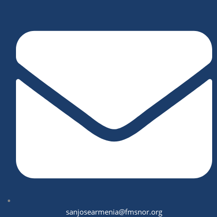
sanjosearmenia@fmsnor.org