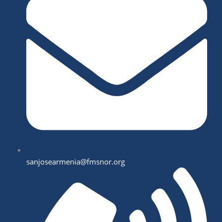
sanjosearmenia@fmsnor.org