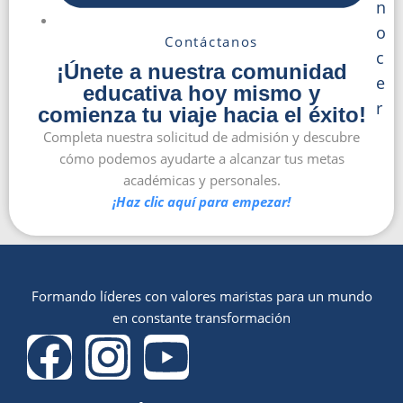
n
o
Contáctanos
c
¡Únete a nuestra comunidad
e
educativa hoy mismo y
r
comienza tu viaje hacia el éxito!
Completa nuestra solicitud de admisión y descubre
cómo podemos ayudarte a alcanzar tus metas
académicas y personales.
¡Haz clic aquí para empezar!
Formando líderes con valores maristas para un mundo
en constante transformación