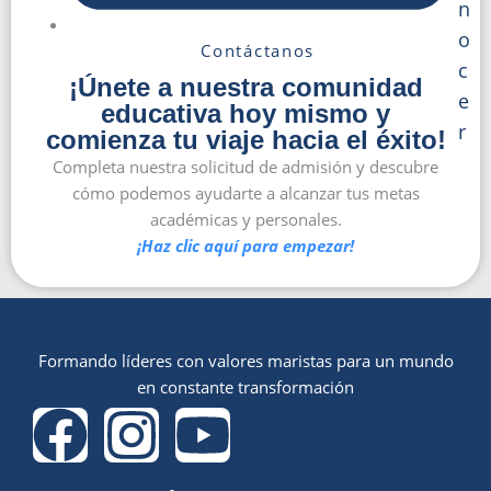
n
o
Contáctanos
c
¡Únete a nuestra comunidad
e
educativa hoy mismo y
r
comienza tu viaje hacia el éxito!
Completa nuestra solicitud de admisión y descubre
cómo podemos ayudarte a alcanzar tus metas
académicas y personales.
¡Haz clic aquí para empezar!
Formando líderes con valores maristas para un mundo
en constante transformación