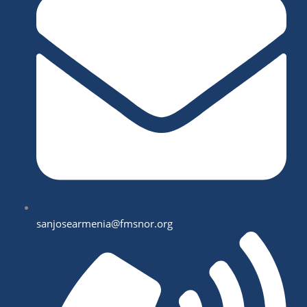
sanjosearmenia@fmsnor.org