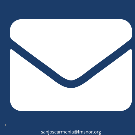
sanjosearmenia@fmsnor.org