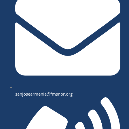
sanjosearmenia@fmsnor.org