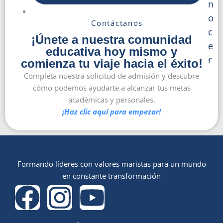
n
o
Contáctanos
c
¡Únete a nuestra comunidad
e
educativa hoy mismo y
r
comienza tu viaje hacia el éxito!
Completa nuestra solicitud de admisión y descubre
cómo podemos ayudarte a alcanzar tus metas
académicas y personales.
¡Haz clic aquí para empezar!
Formando líderes con valores maristas para un mundo
en constante transformación