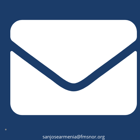
sanjosearmenia@fmsnor.org