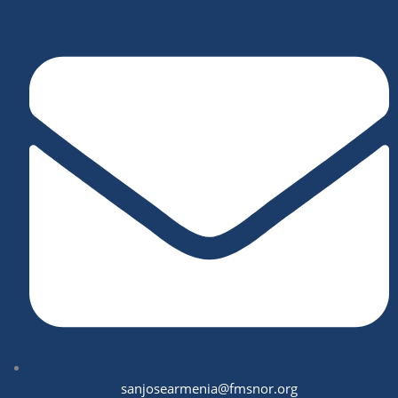
sanjosearmenia@fmsnor.org