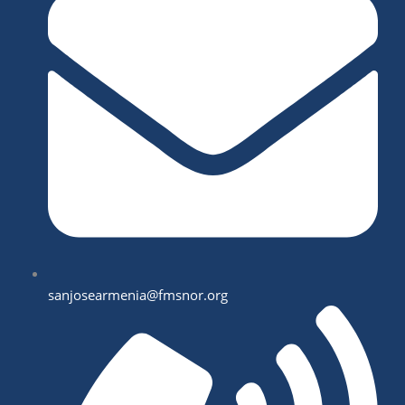
sanjosearmenia@fmsnor.org