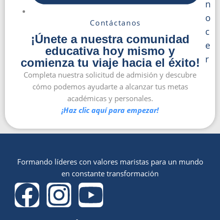
n
o
Contáctanos
c
¡Únete a nuestra comunidad
e
educativa hoy mismo y
r
comienza tu viaje hacia el éxito!
Completa nuestra solicitud de admisión y descubre
cómo podemos ayudarte a alcanzar tus metas
académicas y personales.
¡Haz clic aquí para empezar!
Formando líderes con valores maristas para un mundo
en constante transformación