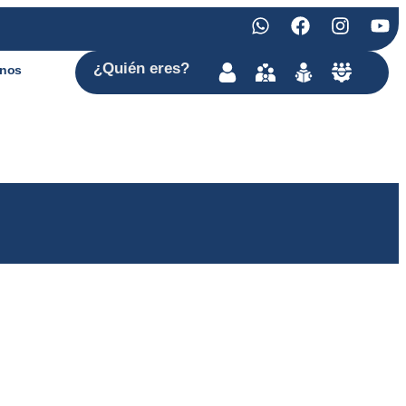
¿Quién
eres
?
anos