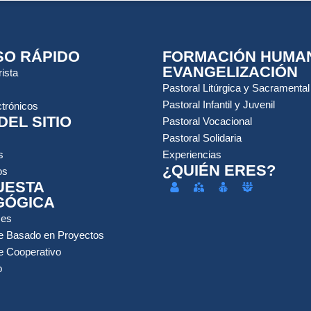
O RÁPIDO
FORMACIÓN HUMA
EVANGELIZACIÓN
ista
Pastoral Litúrgica y Sacramental
Pastoral Infantil y Juvenil
trónicos
DEL SITIO
Pastoral Vocacional
Pastoral Solidaria
s
Experiencias
¿QUIÉN ERES?
os
UESTA
GÓGICA
ces
e Basado en Proyectos
e Cooperativo
o