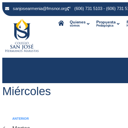
sanjosearmenia@fmsnor.org
(606) 731 5103 - (606) 731 
Quienes
Propuesta
somos
Pedagógica
Miércoles
ANTERIOR