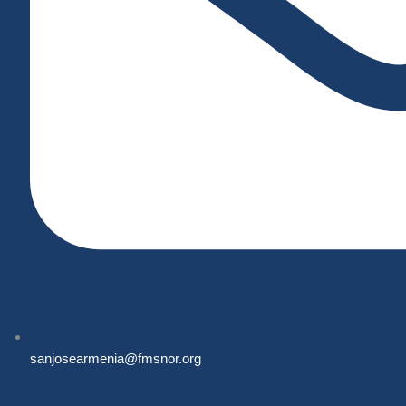
sanjosearmenia@fmsnor.org