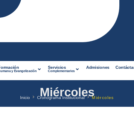
Formación
Servicios
Admisiones
Contácta
umana y Evangelización
Complementarios
Miércoles
Inicio
Cronograma Institucional
Miércoles