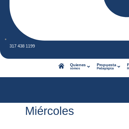
317 438 1199
Quienes
Propuesta
somos
Pedagógica
H
Miércoles