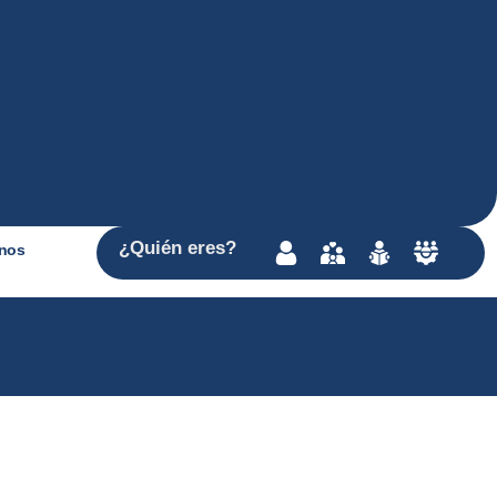
¿Quién
eres
?
nos