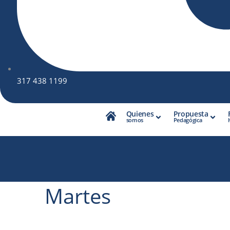
317 438 1199
Quienes
Propuesta
somos
Pedagógica
Martes