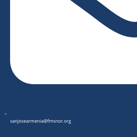
sanjosearmenia@fmsnor.org