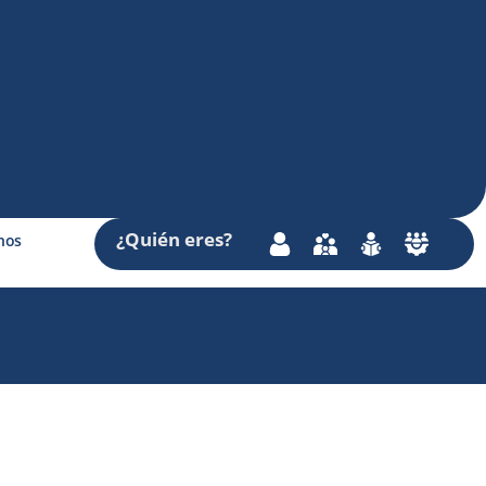
¿Quién
eres
?
nos