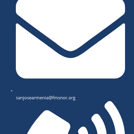
sanjosearmenia@fmsnor.org