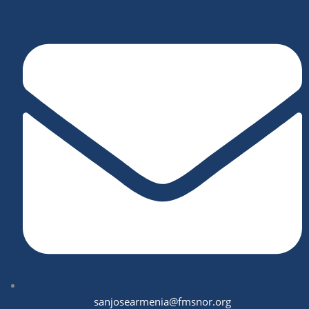
sanjosearmenia@fmsnor.org