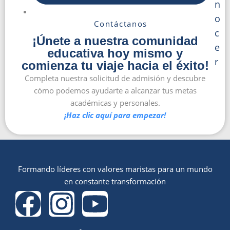
n
o
Contáctanos
c
¡Únete a nuestra comunidad
e
educativa hoy mismo y
r
comienza tu viaje hacia el éxito!
Completa nuestra solicitud de admisión y descubre
cómo podemos ayudarte a alcanzar tus metas
académicas y personales.
¡Haz clic aquí para empezar!
Formando líderes con valores maristas para un mundo
en constante transformación