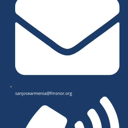
sanjosearmenia@fmsnor.org