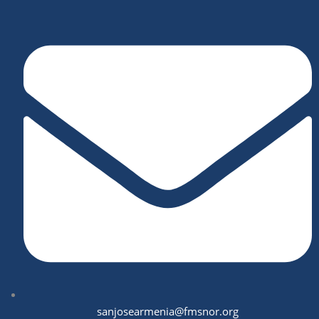
sanjosearmenia@fmsnor.org