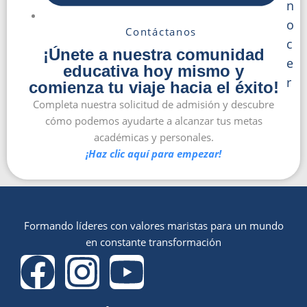
n
o
Contáctanos
c
¡Únete a nuestra comunidad
e
educativa hoy mismo y
r
comienza tu viaje hacia el éxito!
Completa nuestra solicitud de admisión y descubre
cómo podemos ayudarte a alcanzar tus metas
académicas y personales.
¡Haz clic aquí para empezar!
Formando líderes con valores maristas para un mundo
en constante transformación