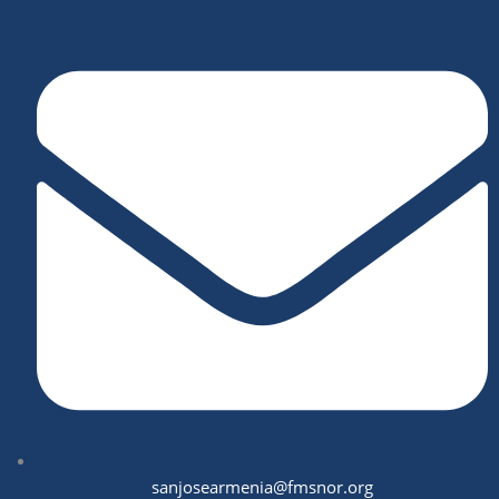
sanjosearmenia@fmsnor.org