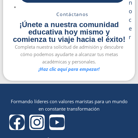
n
o
Contáctanos
c
¡Únete a nuestra comunidad
e
educativa hoy mismo y
r
comienza tu viaje hacia el éxito!
Completa nuestra solicitud de admisión y descubre
cómo podemos ayudarte a alcanzar tus metas
académicas y personales.
¡Haz clic aquí para empezar!
Formando líderes con valores maristas para un mundo
en constante transformación