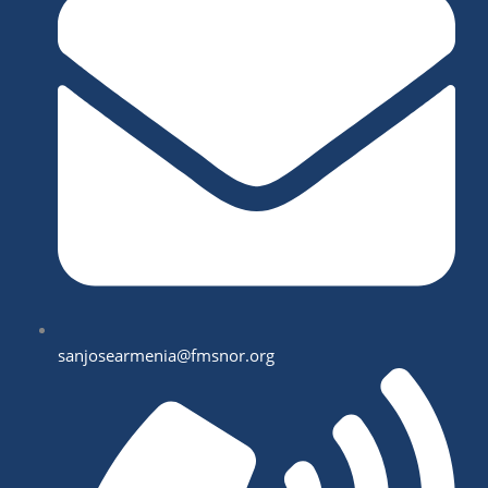
sanjosearmenia@fmsnor.org