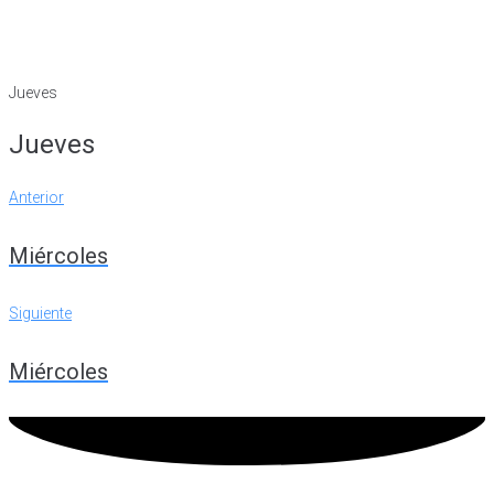
Jueves
Jueves
Navegación
Anterior
Anterior
de
Miércoles
entradas
Siguiente
Siguiente
Miércoles