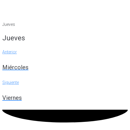
Jueves
Jueves
Navegación
Anterior
Anterior
de
Miércoles
entradas
Siguiente
Siguiente
Viernes