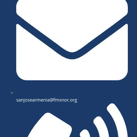
sanjosearmenia@fmsnor.org