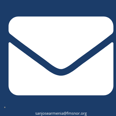
sanjosearmenia@fmsnor.org