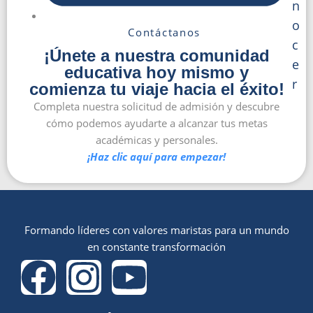
n
o
Contáctanos
c
¡Únete a nuestra comunidad
e
educativa hoy mismo y
r
comienza tu viaje hacia el éxito!
Completa nuestra solicitud de admisión y descubre
cómo podemos ayudarte a alcanzar tus metas
académicas y personales.
¡Haz clic aquí para empezar!
Formando líderes con valores maristas para un mundo
en constante transformación