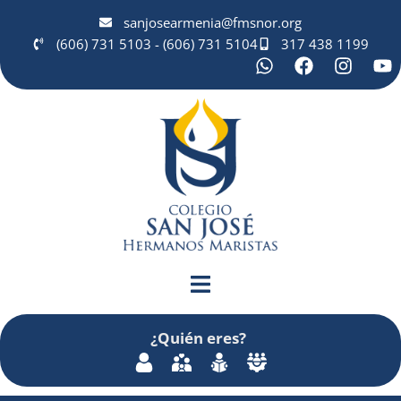
sanjosearmenia@fmsnor.org
(606) 731 5103 - (606) 731 5104
317 438 1199
¿Quién
eres
?