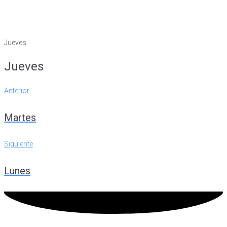
Jueves
Jueves
Navegación
Anterior
Anterior
de
Martes
entradas
Siguiente
Siguiente
Lunes