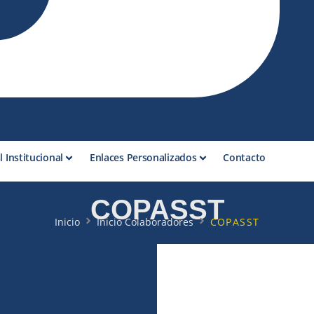
l Institucional
Enlaces Personalizados
Contacto
COPASST
Inicio
Inicio Colaboradores
COPASST