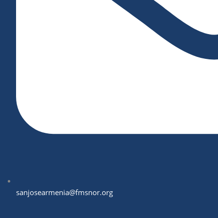
sanjosearmenia@fmsnor.org